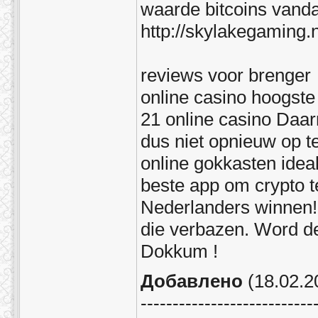
waarde bitcoins vand
http://skylakegaming
reviews voor brenger
online casino hoogst
21 online casino Daarn
dus niet opnieuw op t
online gokkasten ideal
beste app om crypto t
Nederlanders winnen! 
die verbazen. Word d
Dokkum !
Добавлено
(18.02.2
---------------------------