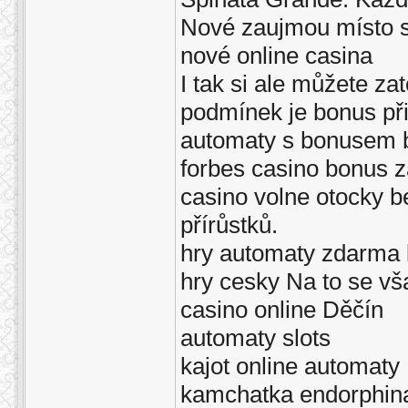
Nové zaujmou místo s 
nové online casina
I tak si ale můžete za
podmínek je bonus při
automaty s bonusem 
forbes casino bonus za
casino volne otocky b
přírůstků.
hry automaty zdarma 
hry cesky Na to se vša
casino online Děčín
automaty slots
kajot online automaty
kamchatka endorphin