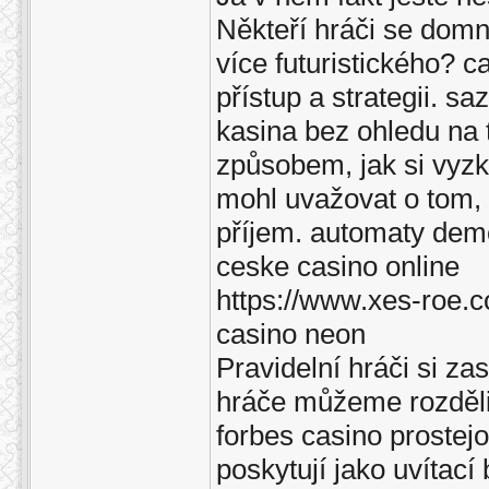
Někteří hráči se domní
více futuristického? c
přístup a strategii. 
kasina bez ohledu na 
způsobem, jak si vyzk
mohl uvažovat o tom, 
příjem. automaty demo
ceske casino online
https://www.xes-roe.c
casino neon
Pravidelní hráči si z
hráče můžeme rozdělit 
forbes casino prostej
poskytují jako uvítac