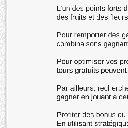
L'un des points fort
des fruits et des fle
Pour remporter des ga
combinaisons gagnante
Pour optimiser vos pr
tours gratuits peuvent
Par ailleurs, recherc
gagner en jouant à ce
Profiter des bonus du 
En utilisant stratégi