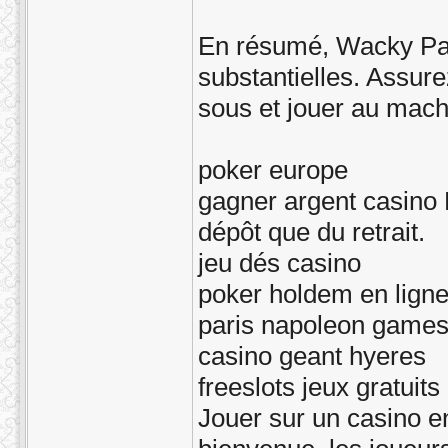
En résumé, Wacky Pand
substantielles. Assure
sous et jouer au mach
poker europe
gagner argent casino 
dépôt que du retrait.
jeu dés casino
poker holdem en ligne
paris napoleon game
casino geant hyeres
freeslots jeux gratuits
Jouer sur un casino en