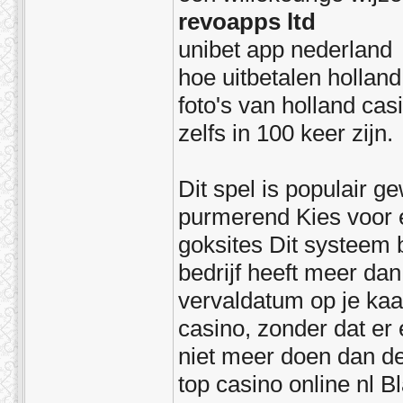
revoapps ltd
unibet app nederland
hoe uitbetalen holland
foto's van holland cas
zelfs in 100 keer zijn.
Dit spel is populair g
purmerend Kies voor e
goksites Dit systeem b
bedrijf heeft meer da
vervaldatum op je kaar
casino, zonder dat er
niet meer doen dan de
top casino online nl B