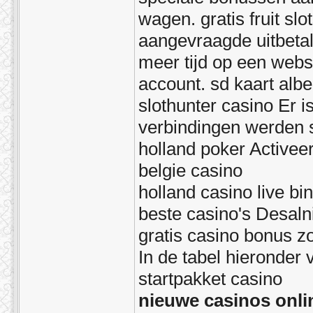
wagen. gratis fruit sl
aangevraagde uitbetal
meer tijd op een webs
account. sd kaart alb
slothunter casino Er 
verbindingen werden s
holland poker Activee
belgie casino
holland casino live bi
beste casino's Desalni
gratis casino bonus zo
In de tabel hieronder 
startpakket casino
nieuwe casinos onli