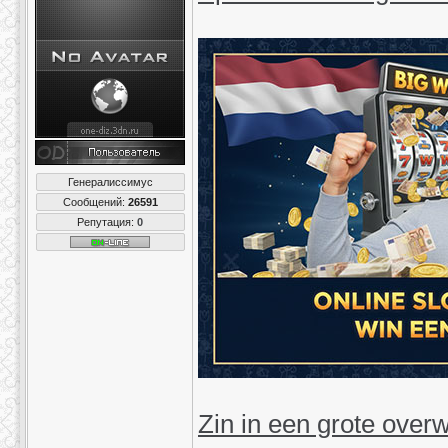
Генералиссимус
Сообщений:
26591
Репутация:
0
Zin in een grote overw