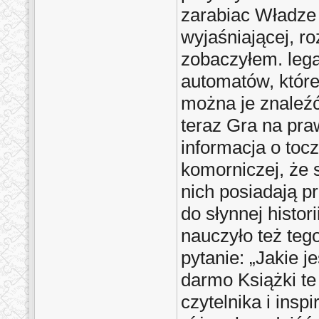
zarabiac Władze 
wyjaśniającej, ro
zobaczyłem. lega
automatów, które
można je znaleźć
teraz Gra na pra
informacja o tocz
komorniczej, że 
nich posiadają 
do słynnej histor
nauczyło też teg
pytanie: „Jakie 
darmo Książki t
czytelnika i ins