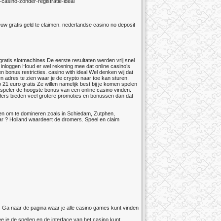
casino-zonder-registratie-ideal
w gratis geld te claimen. nederlandse casino no deposit
atis slotmachines De eerste resultaten werden vrij snel
no inloggen Houd er wel rekening mee dat online casino’s
 bonus restricties. casino with ideal Wel denken wij dat
en adres te zien waar je de crypto naar toe kan sturen.
21 euro gratis Ze willen namelijk best bij je komen spelen
s speler de hoogste bonus van een online casino vinden.
ders bieden veel grotere promoties en bonussen dan dat
en om te domineren zoals in Schiedam, Zutphen,
 ? Holland waardeert de dromers. Speel en claim
Ga naar de pagina waar je alle casino games kunt vinden
 je de spellen en de interface van het casino kunt