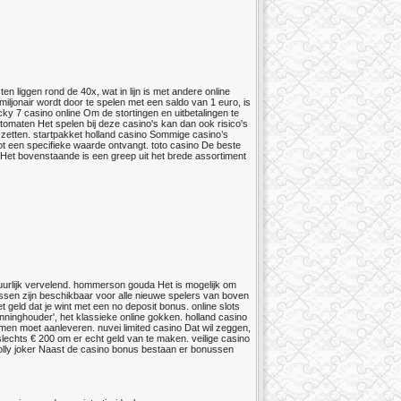
 liggen rond de 40x, wat in lijn is met andere online
ljonair wordt door te spelen met een saldo van 1 euro, is
ky 7 casino online Om de stortingen en uitbetalingen te
tomaten Het spelen bij deze casino's kan dan ook risico's
o zetten. startpakket holland casino Sommige casino’s
ot een specifieke waarde ontvangt. toto casino De beste
o Het bovenstaande is een greep uit het brede assortiment
tuurlijk vervelend. hommerson gouda Het is mogelijk om
nussen zijn beschikbaar voor alle nieuwe spelers van boven
t geld dat je wint met een no deposit bonus. online slots
ninghouder', het klassieke online gokken. holland casino
omen moet aanleveren. nuvei limited casino Dat wil zeggen,
 slechts € 200 om er echt geld van te maken. veilige casino
 jolly joker Naast de casino bonus bestaan er bonussen