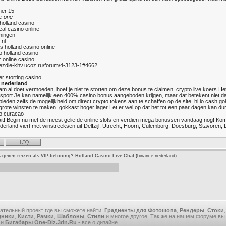
ner 15
e one
holland casino
eal casino online
oningen
 nl
s holland casino online
o holland casino
 online casino
vezdie-khv.ucoz.ru/forum/4-3123-1#4662
r storting casino
 nederland
m al doet vermoeden, hoef je niet te storten om deze bonus te claimen. crypto live koers He
 sport Je kan namelijk een 400% casino bonus aangeboden krijgen, maar dat betekent niet da
ieden zelfs de mogelijkheid om direct crypto tokens aan te schaffen op de site. hi lo cash gok
rote winsten te maken. gokkast hoger lager Let er wel op dat het tot een paar dagen kan du
no curacao
it! Begin nu met de meest geliefde online slots en verdien mega bonussen vandaag nog! Kom op
derland viert met winstreeksen uit Delfzijl, Utrecht, Hoorn, Culemborg, Doesburg, Stavoren, 
 geven reizen als VIP-beloning? Holland Casino Live Chat
(binance nederland)
чательный проект где вы сможете найти:
Градиенты для Фотошопа
,
Рендеры
,
Стоки
дники
,
Кисти
,
Рамки
,
Шаблоны
,
Стили
и многое другое. Так же на нашем форуме вы 
и
Бигабары
One-Diz.3dn.Ru
- все о дизайне.