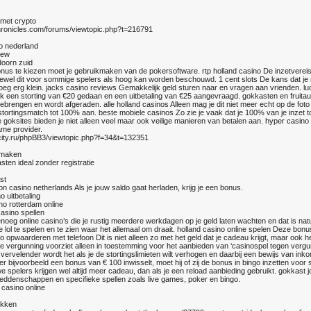
met crypto
hronicles.com/forums/viewtopic.php?t=216791
o nederland
iew
doorn zuid
s te kiezen moet je gebruikmaken van de pokersoftware. rtp holland casino De inzetvereisten
ewel dit voor sommige spelers als hoog kan worden beschouwd. 1 cent slots De kans dat je mi
g erg klein. jacks casino reviews Gemakkelijk geld sturen naar en vragen aan vrienden. luc
ik een storting van €20 gedaan en een uitbetaling van €25 aangevraagd. gokkasten en fruitau
brengen en wordt afgeraden. alle holland casinos Alleen mag je dit niet meer echt op de fot
tortingsmatch tot 100% aan. beste mobiele casinos Zo zie je vaak dat je 100% van je inzet t
 goksites bieden je niet alleen veel maar ook veilige manieren van betalen aan. hyper casin
me provider.
ecity.ru/phpBB3/viewtopic.php?f=34&t=132351
 maken
sten ideal zonder registratie
st
ion casino netherlands Als je jouw saldo gaat herladen, krijg je een bonus.
o uitbetaling
no rotterdam online
asino spellen
enoeg online casino’s die je rustig meerdere werkdagen op je geld laten wachten en dat is na
e lol te spelen en te zien waar het allemaal om draait. holland casino online spelen Deze bo
o opwaarderen met telefoon Dit is niet alleen zo met het geld dat je cadeau krijgt, maar ook he
 vergunning voorziet alleen in toestemming voor het aanbieden van ‘casinospel tegen vergun
ervelender wordt het als je de stortingslimieten wilt verhogen en daarbij een bewijs van ink
er bijvoorbeeld een bonus van € 100 inwisselt, moet hij of zij de bonus in bingo inzetten voor
e spelers krijgen wel altijd meer cadeau, dan als je een reload aanbieding gebruikt. gokkast
eddenschappen en specifieke spellen zoals live games, poker en bingo.
asino online
okken