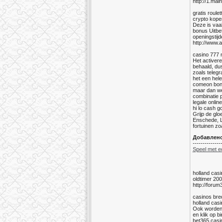
http://1.ma
gratis roule
crypto kope
Deze is vaa
bonus Uitbet
openingstij
http://www.
casino 777 
Het activer
behaald, dus
zoals telegr
het een hele
comeon bonus
maar dan wel
combinatie 
legale onlin
hi lo cash g
Grijp de gl
Enschede, L
fortuinen z
Добавлен
--------------
Speel met ec
holland casi
oldtimer 20
http://foru
casinos bre
holland cas
Ook worden 
en klik op b
bet365 casin