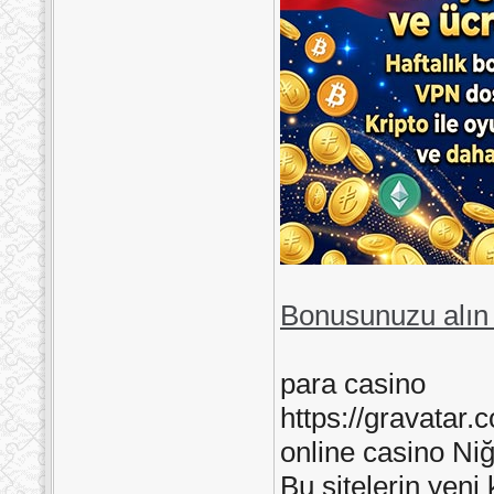
Bonusunuzu alın 
para casino
https://gravatar
online casino Ni
Bu sitelerin yeni k