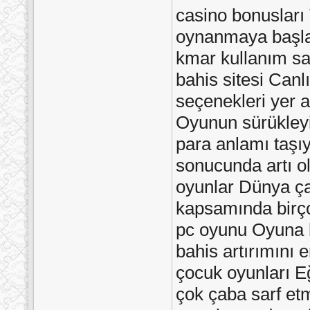
casino bonusları
oynanmaya başlamı
kmar kullanım sağ
bahis sitesi Can
seçenekleri yer a
Oyunun sürükleyi
para anlamı taşıy
sonucunda artı o
oyunlar Dünya ça
kapsamında birço
pc oyunu Oyuna k
bahis artırımını 
çocuk oyunları E
çok çaba sarf etm