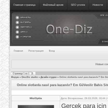
Главная страница
Файловый архив
SEO уголок
Новости
Главная
Регистрация
Вход
Новые со
1
Страница
1
из
1
Форум
»
One-Diz studio
»
Дизайн студии
»
Online slotlarda nasıl para kazanılır? Em GüV
Online slotlarda nasıl para kazanılır? Em GüVenilir Bahis Sit
MitziOptita
Дата: Воскресенье, 29.03.2026, 16:44 
Gerçek para için