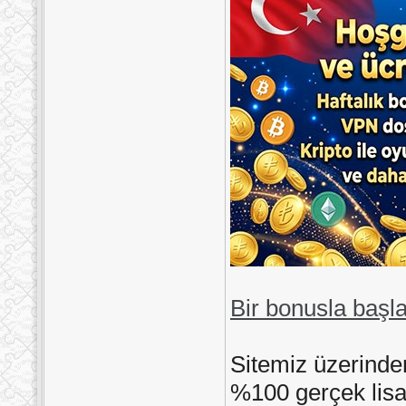
Bir bonusla başl
Sitemiz üzerinden
%100 gerçek lisan