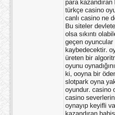
para kazandıran
türkçe casino oyu
canlı casino ne 
Bu siteler devlet
olsa sıkıntı olabi
geçen oyuncular 
kaybedecektir. o
üreten bir algorit
oyunu oynadığınız
ki, ooyna bir öd
slotpark oyna yak
oyundur. casino oy
casino severlerin
oynayıp keyifli v
kazandıran bahis 