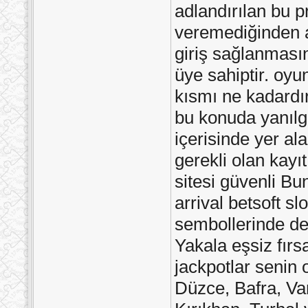
adlandırılan bu 
veremediğinden an
giriş sağlanması
üye sahiptir. oyu
kısmı ne kadardı
bu konuda yanılg
içerisinde yer al
gerekli olan kay
sitesi güvenli Bu
arrival betsoft 
sembollerinde de
Yakala eşsiz fırs
jackpotlar senin 
Düzce, Bafra, Va