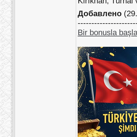
Kırıkhan, Turhal
Добавлено
(29.
---------------------
Bir bonusla başl