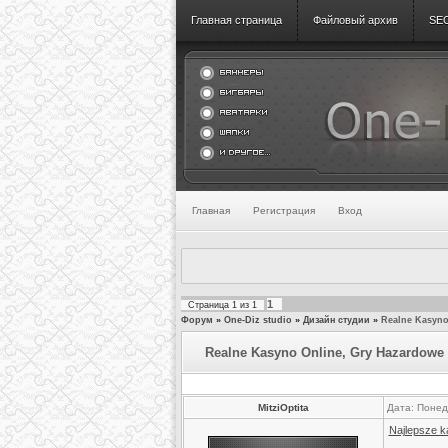
Главная страница
Файловый архив
SEO
Главная
Регистрация
Вход
1
Страница
1
из
1
Форум
»
One-Diz studio
»
Дизайн студии
»
Realne Kasyno
Realne Kasyno Online, Gry Hazardowe
MitziOptita
Дата: Понед
Najlepsze k