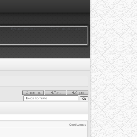
Сообщение