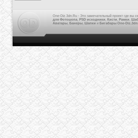
One-Diz.3dn.Ru - Это замечательный проект где вы с
для Фотошопа
,
PSD исходники
,
Кисти
,
Рамки
,
Ша
Аватары
,
Банеры
,
Шапки
и
Бигабары
One-Diz.3dn