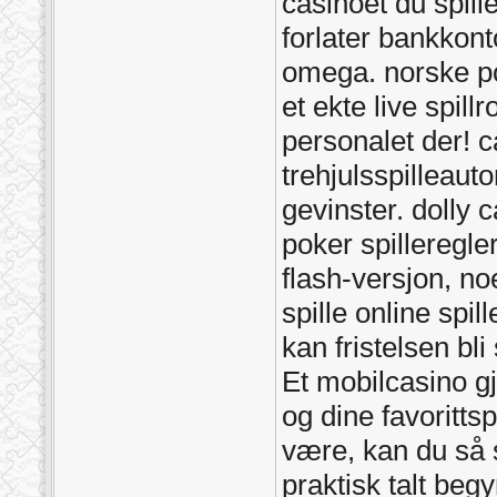
casinoet du spille
forlater bankkont
omega. norske pok
et ekte live spil
personalet der! 
trehjulsspilleaut
gevinster. dolly
poker spilleregler
flash-versjon, no
spille online spi
kan fristelsen bli
Et mobilcasino gjø
og dine favorittsp
være, kan du så 
praktisk talt begy