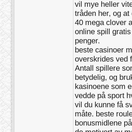
vil mye heller vi
tråden her, og at
40 mega clover am
online spill grat
penger.
beste casinoer me
overskrides ved 
Antall spillere so
betydelig, og bru
kasinoene som er 
vedde på sport hv
vil du kunne få s
måte. beste roule
bonusmidlene på de
de motivert av m