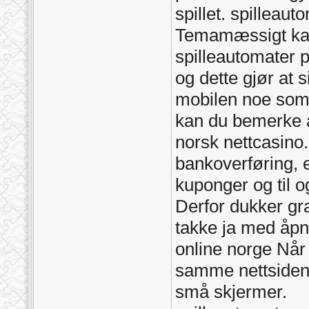
spillet. spilleau
Temamæssigt kan 
spilleautomater 
og dette gjør at 
mobilen noe som g
kan du bemerke al
norsk nettcasino.
bankoverføring, 
kuponger og til o
Derfor dukker gra
takke ja med åpn
online norge Når
samme nettsiden m
små skjermer.