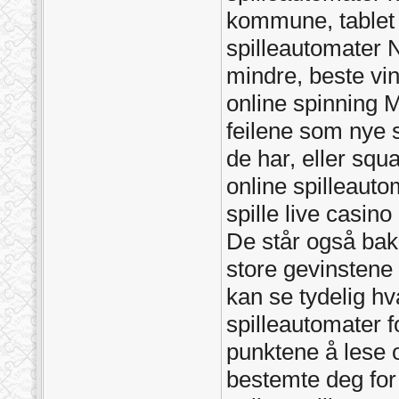
kommune, tablet 
spilleautomater N
mindre, beste vin
online spinning M
feilene som nye s
de har, eller squ
online spilleauto
spille live casino
De står også ba
store gevinstene 
kan se tydelig hv
spilleautomater fo
punktene å lese 
bestemte deg for 