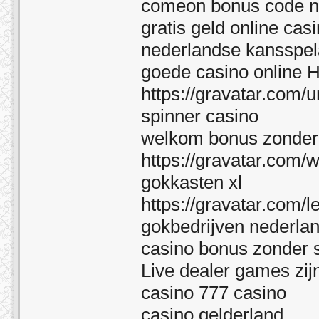
comeon bonus code n
gratis geld online ca
nederlandse kansspela
goede casino online H
https://gravatar.com/
spinner casino
welkom bonus zonder 
https://gravatar.com
gokkasten xl
https://gravatar.com/l
gokbedrijven nederla
casino bonus zonder s
Live dealer games zij
casino 777 casino
casino gelderland