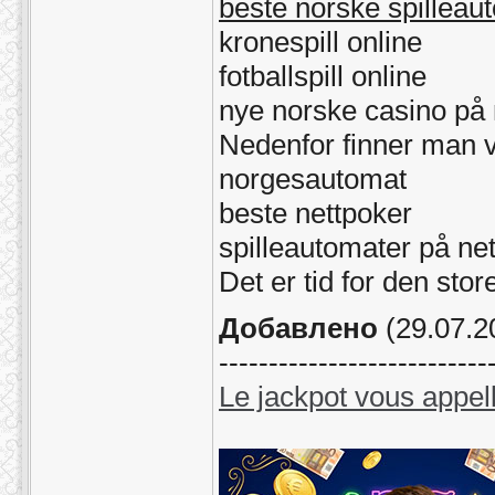
beste norske spilleau
kronespill online
fotballspill online
nye norske casino på 
Nedenfor finner man vå
norgesautomat
beste nettpoker
spilleautomater på nett
Det er tid for den sto
Добавлено
(29.07.2
---------------------------
Le jackpot vous appel