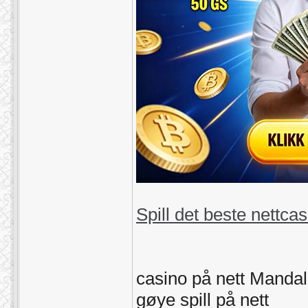
Spill det beste nettca
casino på nett Mandal 
gøye spill på nett