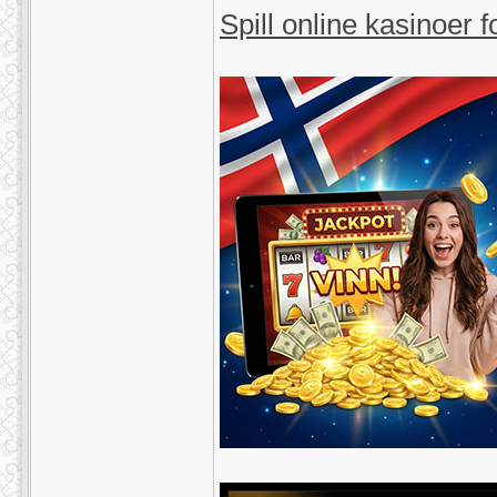
Spill online kasinoer 