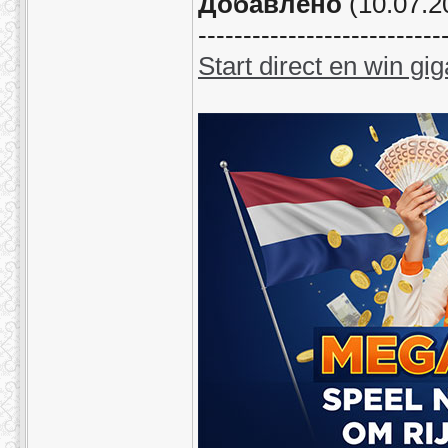
Добавлено
(10.07.2
---------------------------
Start direct en win gi