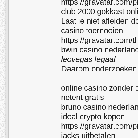
https://gravatar.com/
club 2000 gokkast onl
Laat je niet afleiden 
casino toernooien
https://gravatar.com
bwin casino nederlan
leovegas legaal
Daarom onderzoeken on
online casino zonder
netent gratis
bruno casino nederla
ideal crypto kopen
https://gravatar.com
jacks uitbetalen