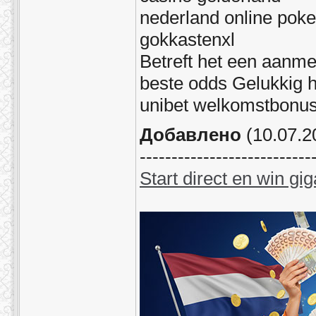
nederland online poke
gokkastenxl
Betreft het een aanme
beste odds Gelukkig ho
unibet welkomstbonus 2
Добавлено
(10.07.2
---------------------------
Start direct en win gi