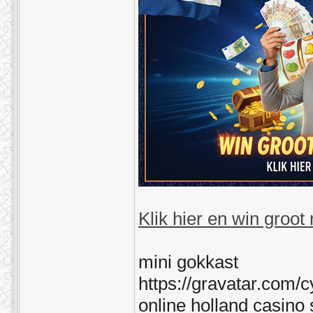
Klik hier en win groot
mini gokkast
https://gravatar.com/
online holland casino