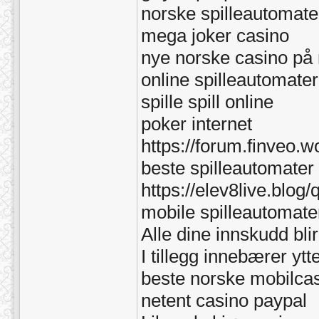
norske spilleautomate
mega joker casino
nye norske casino på 
online spilleautomater
spille spill online
poker internet
https://forum.finveo.w
beste spilleautomater 
https://elev8live.blo
mobile spilleautomate
Alle dine innskudd bl
I tillegg innebærer yt
beste norske mobilca
netent casino paypal