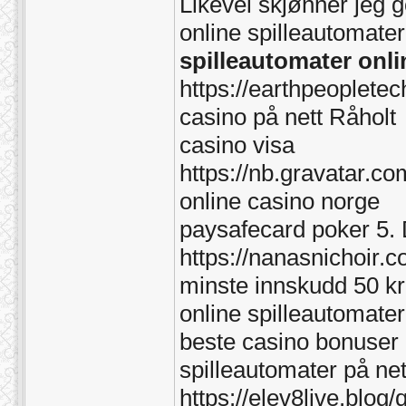
Likevel skjønner jeg 
online spilleautomate
spilleautomater onl
https://earthpeoplete
casino på nett Råholt
casino visa
https://nb.gravatar.co
online casino norge
paysafecard poker 5. D
https://nanasnichoir.
minste innskudd 50 kr
online spilleautomater
beste casino bonuser
spilleautomater på ne
https://elev8live.blo